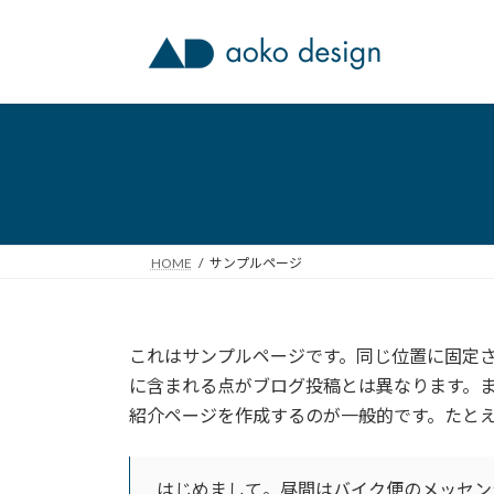
コ
ナ
ン
ビ
テ
ゲ
ン
ー
ツ
シ
へ
ョ
ス
ン
キ
に
ッ
移
プ
動
HOME
サンプルページ
これはサンプルページです。同じ位置に固定さ
に含まれる点がブログ投稿とは異なります。
紹介ページを作成するのが一般的です。たと
はじめまして。昼間はバイク便のメッセン